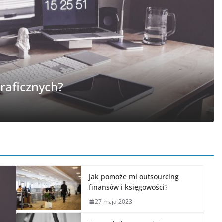
INNE
znych?
Jak 
27 maj
Jak pomoże mi outsourcing
finansów i księgowości?
27 maja 2023