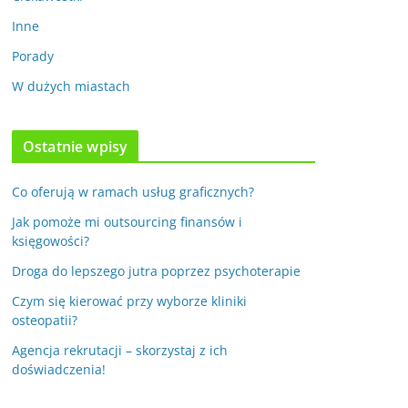
Inne
Porady
W dużych miastach
Ostatnie wpisy
pomoże mi outsourcing finansów i księ
Co oferują w ramach usług graficznych?
a 2023
Kamil
Jak pomoże mi outsourcing finansów i
księgowości?
Droga do lepszego jutra poprzez psychoterapie
Czym się kierować przy wyborze kliniki
osteopatii?
Agencja rekrutacji – skorzystaj z ich
doświadczenia!