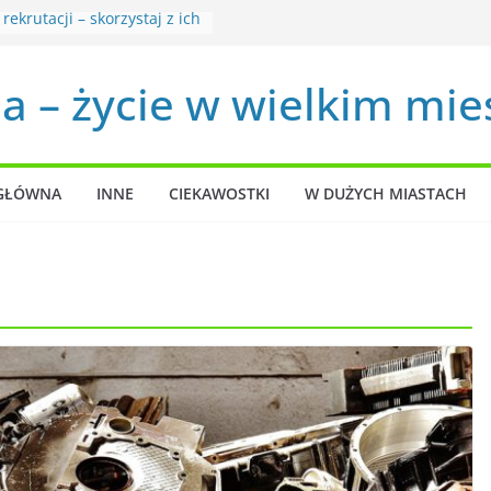
rekrutacji – skorzystaj z ich
czenia!
ują w ramach usług
a – życie w wielkim mie
nych?
oże mi outsourcing
w i księgowości?
o lepszego jutra poprzez
erapie
GŁÓWNA
INNE
CIEKAWOSTKI
W DUŻYCH MIASTACH
ę kierować przy wyborze
osteopatii?