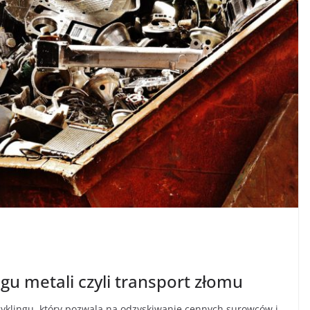
gu metali czyli transport złomu
cyklingu, który pozwala na odzyskiwanie cennych surowców i