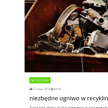
BEZ KATEGORII
22 maja 2019
Kamil
niezbędne ogniwo w recyklin
Transport złomu to kluczowy etap w procesie re