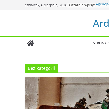
Przejdź
Ostatnie wpisy:
Agencja 
czwartek, 6 sierpnia, 2026
do
doświad
Co ofer
treści
Ard
graficz
Jak pom
finansó
Droga d
psychot
STRONA 
Czym si
kliniki 
Bez kategorii