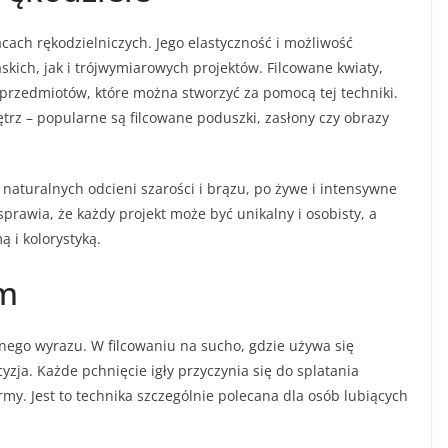
cach rękodzielniczych. Jego elastyczność i możliwość
kich, jak i trójwymiarowych projektów. Filcowane kwiaty,
 z przedmiotów, które można stworzyć za pomocą tej techniki.
trz – popularne są filcowane poduszki, zasłony czy obrazy
d naturalnych odcieni szarości i brązu, po żywe i intensywne
prawia, że każdy projekt może być unikalny i osobisty, a
ą i kolorystyką.
em
cznego wyrazu. W filcowaniu na sucho, gdzie używa się
ecyzja. Każde pchnięcie igły przyczynia się do splatania
y. Jest to technika szczególnie polecana dla osób lubiących