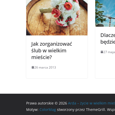
Dlacze
będzi
Jak zorganizować
ślub w wielkim
27 maja
mieście?
26 marca 2013
Prawa autorskie © 2026
Arda – życie w wielkim mie
Motyw:
ColorMag
stworzony przez ThemeGrill. Wsp