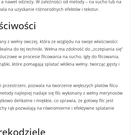
, a nawet odzieży. W zależności od metody – na sucho lub na
wala na uzyskanie różnorodnych efektów i tekstur.
aściwości
nany z wełny owczej, która ze względu na swoje właściwości
idealna do tej techniki. Wełna ma zdolność do „zczepiania się”
uczowe w procesie filcowania na sucho. Igły do filcowania,
ząbki, które pomagają splatać włókna wełny, tworząc gęsty i
 przestrzeni, pozwala na tworzenie większych płatów filcu
metody najlepiej nadaje się filc wykonany z wełny merynosów
tkowo delikatne i miękkie, co sprawia, że gotowy filc jest
chy rąk pozwalają na równomierne i efektywne splatanie
rękodziele