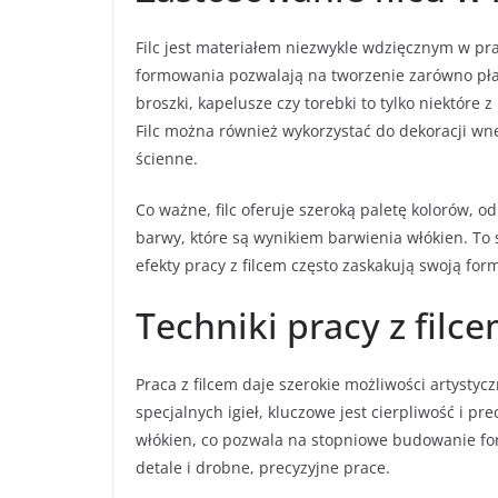
Filc jest materiałem niezwykle wdzięcznym w pra
formowania pozwalają na tworzenie zarówno płas
broszki, kapelusze czy torebki to tylko niektóre
Filc można również wykorzystać do dekoracji wnę
ścienne.
Co ważne, filc oferuje szeroką paletę kolorów, o
barwy, które są wynikiem barwienia włókien. To s
efekty pracy z filcem często zaskakują swoją form
Techniki pracy z filc
Praca z filcem daje szerokie możliwości artysty
specjalnych igieł, kluczowe jest cierpliwość i pr
włókien, co pozwala na stopniowe budowanie form
detale i drobne, precyzyjne prace.