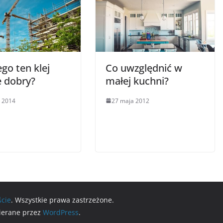
go ten klej
Co uwzględnić w
e dobry?
małej kuchni?
 2014
27 maja 2012
ście
. Wszystkie prawa zastrzeżone.
ierane przez
WordPress
.