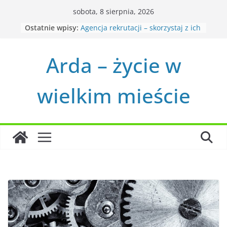
Przejdź
sobota, 8 sierpnia, 2026
do
Ostatnie wpisy:
Agencja rekrutacji – skorzystaj z ich
treści
doświadczenia!
Co oferują w ramach usług
Arda – życie w
graficznych?
Jak pomoże mi outsourcing
finansów i księgowości?
wielkim mieście
Droga do lepszego jutra poprzez
psychoterapie
Czym się kierować przy wyborze
kliniki osteopatii?